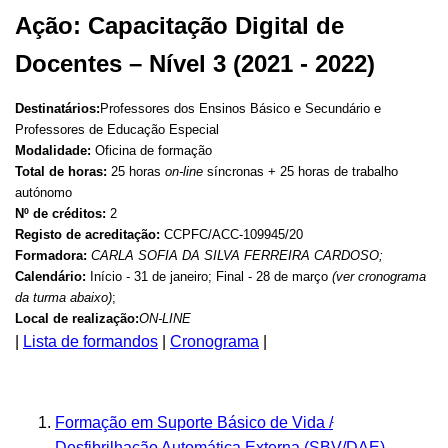
Ação: Capacitação Digital de
Docentes – Nível 3 (2021 - 2022)
Destinatários:
Professores dos Ensinos Básico e Secundário e
Professores de Educação Especial
Modalidade:
Oficina de formação
Total de horas:
25 horas
on-line
síncronas + 25 horas de trabalho
autónomo
Nº de créditos:
2
Registo de acreditação:
CCPFC/ACC-109945/20
Formadora:
CARLA SOFIA DA SILVA FERREIRA CARDOSO;
Calendário:
Início - 31 de janeiro; Final - 28 de março
(v
er cronograma
da turma abaixo)
;
Local de realização:
ON-LINE
|
Lista de formandos
|
Cronograma
|
.
Formação em Suporte Básico de Vida /
Desfibrilhação Automática Externa (SBV/DAE)