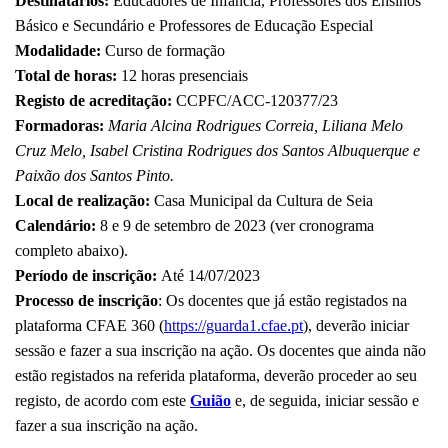
Destinatários:
Educadores de Infância, Professores dos Ensinos
Básico e Secundário e Professores de Educação Especial
Modalidade:
Curso de formação
Total de horas:
12 horas presenciais
Registo de acreditação:
CCPFC/ACC-120377/23
Formadoras:
Maria Alcina Rodrigues Correia, Liliana Melo
Cruz Melo, Isabel Cristina Rodrigues dos Santos Albuquerque e
Paixão dos Santos Pinto.
Local de realização:
Casa Municipal da Cultura de Seia
Calendário:
8 e 9 de setembro de 2023 (ver cronograma
completo abaixo).
Período de inscrição:
Até 14/07/2023
Processo de inscrição
: Os docentes que já estão registados na
plataforma CFAE 360 (
https://guarda1.cfae.pt
), deverão iniciar
sessão e fazer a sua inscrição na ação. Os docentes que ainda não
estão registados na referida plataforma, deverão proceder ao seu
registo, de acordo com este
Guião
e, de seguida, iniciar sessão e
fazer a sua inscrição na ação.