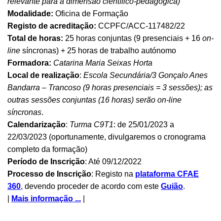
relevante para a dimensão científico-pedagógica)
Modalidade:
Oficina de Formação
Registo de acreditação:
CCPFC/ACC-117482/22
Total de horas:
25 horas conjuntas (9 presenciais + 16
on-
line
síncronas) + 25 horas de trabalho autónomo
Formadora:
Catarina Maria Seixas Horta
Local de realização
:
Escola Secundária/3 Gonçalo Anes
Bandarra – Trancoso (9 horas presenciais = 3 sessões); as
outras sessões conjuntas (16 horas) serão on-line
síncronas
.
Calendarização
:
Turma C9T1
: de 25/01/2023 a
22/03/2023 (oportunamente, divulgaremos o cronograma
completo da formação)
Período de Inscrição
: Até 09/12/2022
Processo de Inscrição
: Registo na
plataforma CFAE
360
, devendo proceder de acordo com este
Guião
.
|
Mais informação ...
|