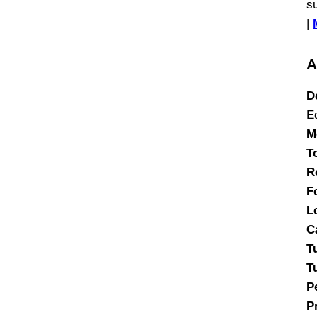
s
|
A
D
E
M
T
R
F
L
C
T
T
P
P