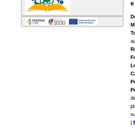
e
D
M
T
a
R
F
L
C
P
P
d
p
s
|