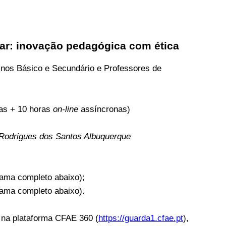
colar: inovação pedagógica com ética
inos Básico e Secundário e Professores de
as + 10 horas
on-line
assíncronas)
a Rodrigues dos Santos Albuquerque
rama completo abaixo);
rama completo abaixo).
s na plataforma CFAE 360 (
https://guarda1.cfae.pt
),