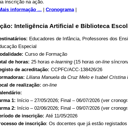
ua inscrição na ação.
Mais informação ...
|
Cronograma
|
ção: Inteligência Artificial e Biblioteca Es
estinatários:
Educadores de Infância, Professores dos Ens
ducação Especial
odalidade:
Curso de Formação
otal de horas:
25 horas
e-learning
(15 horas
on-line
síncron
egisto de acreditação:
CCPFC/ACC-138426/26
ormadoras:
Liliana Manuela da Cruz Melo e Isabel Cristin
ocal de realização:
on-line
alendário:
urma 1:
Início – 27/05/2026; Final – 06/07/2026 (ver cronog
urma 2:
Início – 02/06/2026; Final – 09/07/2026 (ver cronog
eríodo de inscrição:
Até 11/05/2026
rocesso de inscrição
: Os docentes que já estão registado