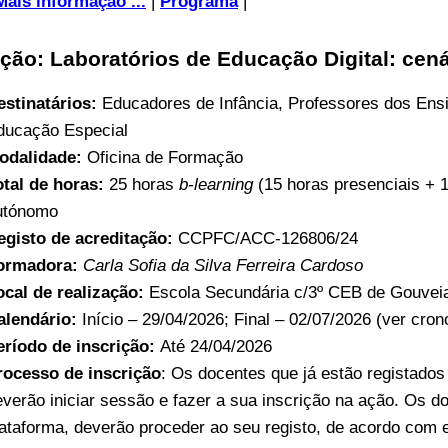
Mais informação ...
|
Programa
|
ção: Laboratórios de Educação Digital: cen
estinatários:
Educadores de Infância, Professores dos Ens
ducação Especial
odalidade:
Oficina de Formação
otal de horas:
25 horas
b-learning
(15 horas presenciais + 
utónomo
egisto de acreditação:
CCPFC/ACC-126806/24
ormadora:
Carla Sofia da Silva Ferreira Cardoso
ocal de realização:
Escola Secundária c/3º CEB de Gouvei
alendário:
Início – 29/04/2026; Final – 02/07/2026 (ver cro
eríodo de inscrição:
Até 24/04/2026
rocesso de inscrição
: Os docentes que já estão registado
everão iniciar sessão e fazer a sua inscrição na ação. Os d
lataforma, deverão proceder ao seu registo, de acordo com 