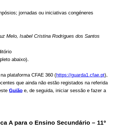
pósios; jornadas ou iniciativas congéneres
ruz Melo, Isabel Cristina Rodrigues dos Santos
itório
leto abaixo).
s na plataforma CFAE 360 (
https://guarda1.cfae.pt
),
ocentes que ainda não estão registados na referida
este
Guião
e, de seguida, iniciar sessão e fazer a
ca A para o Ensino Secundário – 11º