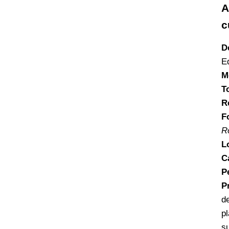
A
c
D
E
M
T
R
F
R
L
C
P
P
d
p
s