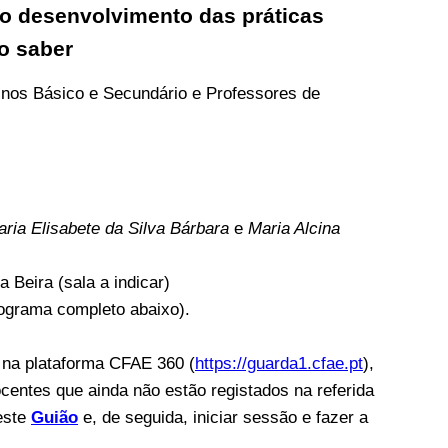
 e o desenvolvimento das práticas
o saber
inos Básico e Secundário e Professores de
ria Elisabete da Silva Bárbara
e
Maria Alcina
 Beira (sala a indicar)
nograma completo abaixo).
s na plataforma CFAE 360 (
https://guarda1.cfae.pt
),
ocentes que ainda não estão registados na referida
este
Guião
e, de seguida, iniciar sessão e fazer a