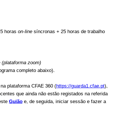
15 horas
on-line
síncronas + 25 horas de trabalho
e (plataforma zoom)
nograma completo abaixo).
s na plataforma CFAE 360 (
https://guarda1.cfae.pt
),
ocentes que ainda não estão registados na referida
este
Guião
e, de seguida, iniciar sessão e fazer a