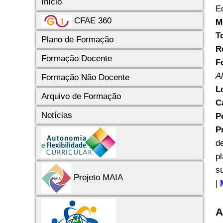
Início
E
CFAE 360
M
T
Plano de Formação
R
Formação Docente
F
A
Formação Não Docente
L
Arquivo de Formação
C
Notícias
P
P
d
p
s
Projeto MAIA
|
A