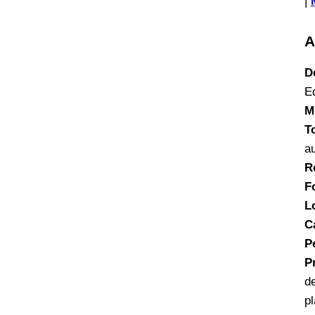
|
A
D
E
M
T
a
R
F
L
C
P
P
d
p