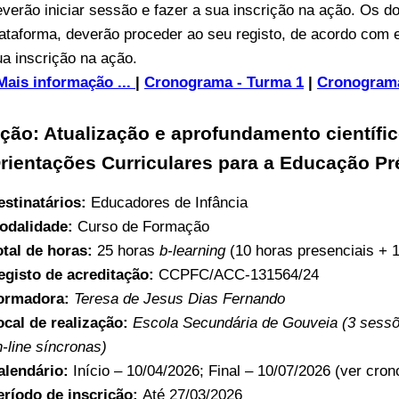
everão iniciar sessão e fazer a sua inscrição na ação. Os d
lataforma, deverão proceder ao seu registo, de acordo com 
ua inscrição na ação.
Mais informação ...
|
Cronograma - Turma 1
|
Cronograma
ção: Atualização e aprofundamento científi
rientações Curriculares para a Educação Pr
estinatários:
Educadores de Infância
odalidade:
Curso de Formação
otal de horas:
25 horas
b-learning
(10 horas presenciais + 
egisto de acreditação:
CCPFC/ACC-131564/24
ormadora:
Teresa de Jesus Dias Fernando
ocal de realização:
Escola Secundária de Gouveia (3 sessõe
-line síncronas)
alendário:
Início – 10/04/2026; Final – 10/07/2026 (ver cro
eríodo de inscrição:
Até 27/03/2026