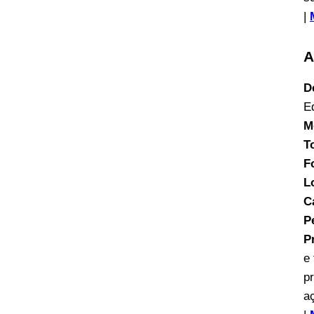
|
A
D
E
M
T
F
L
C
P
P
e
p
a