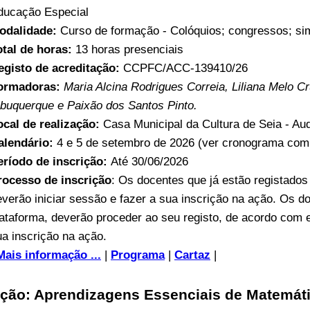
ducação Especial
odalidade:
Curso de formação - Colóquios; congressos; sim
otal de horas:
13 horas presenciais
egisto de acreditação:
CCPFC/ACC-139410/26
ormadoras:
Maria Alcina Rodrigues Correia, Liliana Melo C
lbuquerque e Paixão dos Santos Pinto.
ocal de realização:
Casa Municipal da Cultura de Seia - Aud
alendário:
4 e 5 de setembro de 2026 (ver cronograma comp
eríodo de inscrição:
Até 30/06/2026
rocesso de inscrição
: Os docentes que já estão registado
everão iniciar sessão e fazer a sua inscrição na ação. Os d
lataforma, deverão proceder ao seu registo, de acordo com 
ua inscrição na ação.
Mais informação ...
|
Programa
|
Cartaz
|
ção: Aprendizagens Essenciais de Matemáti