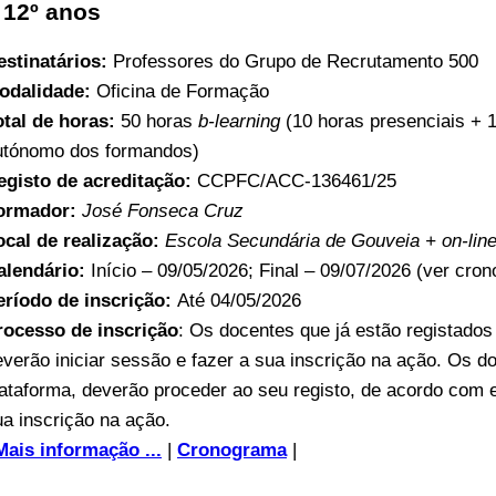
 12º anos
estinatários:
Professores do Grupo de Recrutamento 500
odalidade:
Oficina de Formação
otal de horas:
50 horas
b-learning
(10 horas presenciais + 
utónomo dos formandos)
egisto de acreditação:
CCPFC/ACC-136461/25
ormador:
José Fonseca Cruz
ocal de realização:
Escola Secundária de Gouveia + on-lin
alendário:
Início – 09/05/2026; Final – 09/07/2026 (ver cro
eríodo de inscrição:
Até 04/05/2026
rocesso de inscrição
: Os docentes que já estão registado
everão iniciar sessão e fazer a sua inscrição na ação. Os d
lataforma, deverão proceder ao seu registo, de acordo com 
ua inscrição na ação.
Mais informação ...
|
Cronograma
|