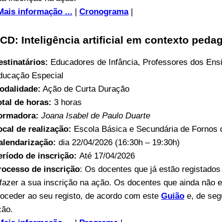
Mais informação ...
|
Cronograma
|
CD: Inteligência artificial em contexto peda
estinatários:
Educadores de Infância, Professores dos Ens
ducação Especial
odalidade:
Ação de Curta Duração
otal de horas:
3 horas
ormadora:
Joana Isabel de Paulo Duarte
ocal de realização:
Escola Básica e Secundária de Fornos d
alendarização:
dia 22/04/2026 (16:30h – 19:30h)
eríodo de inscrição:
Até 17/04/2026
rocesso de inscrição
: Os docentes que já estão registados
 fazer a sua inscrição na ação. Os docentes que ainda não e
roceder ao seu registo, de acordo com este
Guião
e, de segu
ção.