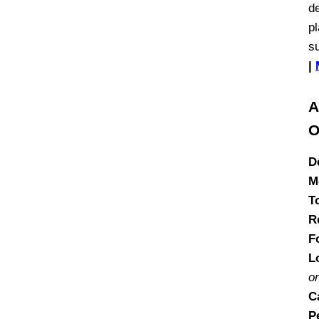
d
p
s
|
A
O
D
M
T
R
F
L
on
C
P