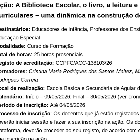
ção: A Biblioteca Escolar, o livro, a leitura
urriculares – uma dinâmica na construção d
estinatários:
Educadores de Infância, Professores dos Ens
ducação Especial
odalidade:
Curso de Formação
otal de horas:
25 horas presenciais
egisto de acreditação:
CCPFC/ACC-138103/26
ormadores:
Cristina Maria Rodrigues dos Santos Maltez, Ma
odrigues Correia
ocal de realização:
Escola Básica e Secundária de Aguiar da
alendário:
Início – 09/05/2026; Final – 30/05/2026 (ver cro
eríodo de inscrição:
Até 04/05/2026
rocesso de inscrição
: Os docentes que já estão registado
everão iniciar sessão e fazer a sua inscrição na ação. Os d
lataforma, deverão proceder ao seu registo, de acordo com 
ua inscrição na ação.