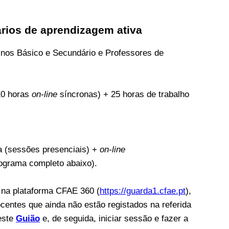
ários de aprendizagem ativa
inos Básico e Secundário e Professores de
10 horas
on-line
síncronas) + 25 horas de trabalho
a (sessões presenciais) +
on-line
nograma completo abaixo).
s na plataforma CFAE 360 (
https://guarda1.cfae.pt
),
ocentes que ainda não estão registados na referida
este
Guião
e, de seguida, iniciar sessão e fazer a