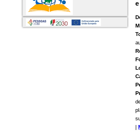
e
D
M
T
a
R
F
L
C
P
P
d
p
s
|