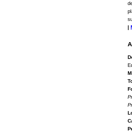
d
p
s
|
A
D
E
M
T
F
P
P
L
C
P