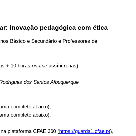
colar: inovação pedagógica com ética
inos Básico e Secundário e Professores de
as + 10 horas
on-line
assíncronas)
a Rodrigues dos Santos Albuquerque
rama completo abaixo);
rama completo abaixo).
s na plataforma CFAE 360 (
https://guarda1.cfae.pt
),