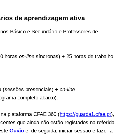
ários de aprendizagem ativa
inos Básico e Secundário e Professores de
10 horas
on-line
síncronas) + 25 horas de trabalho
a (sessões presenciais) +
on-line
nograma completo abaixo).
s na plataforma CFAE 360 (
https://guarda1.cfae.pt
),
ocentes que ainda não estão registados na referida
este
Guião
e, de seguida, iniciar sessão e fazer a