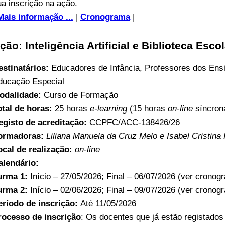
ua inscrição na ação.
Mais informação ...
|
Cronograma
|
ção: Inteligência Artificial e Biblioteca Es
estinatários:
Educadores de Infância, Professores dos Ens
ducação Especial
odalidade:
Curso de Formação
otal de horas:
25 horas
e-learning
(15 horas
on-line
síncron
egisto de acreditação:
CCPFC/ACC-138426/26
ormadoras:
Liliana Manuela da Cruz Melo e Isabel Cristin
ocal de realização:
on-line
alendário:
urma 1:
Início – 27/05/2026; Final – 06/07/2026 (ver cronog
urma 2:
Início – 02/06/2026; Final – 09/07/2026 (ver cronog
eríodo de inscrição:
Até 11/05/2026
rocesso de inscrição
: Os docentes que já estão registado