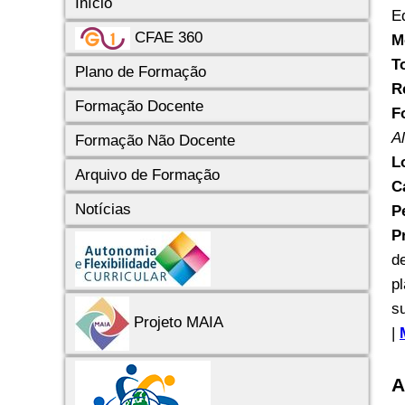
Início
E
CFAE 360
M
T
Plano de Formação
R
Formação Docente
F
A
Formação Não Docente
L
Arquivo de Formação
C
Notícias
P
P
d
p
s
Projeto MAIA
|
A