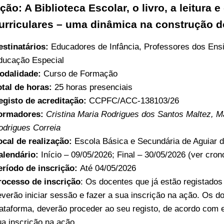
ção: A Biblioteca Escolar, o livro, a leitura
urriculares – uma dinâmica na construção d
estinatários:
Educadores de Infância, Professores dos Ens
ducação Especial
odalidade:
Curso de Formação
otal de horas:
25 horas presenciais
egisto de acreditação:
CCPFC/ACC-138103/26
ormadores:
Cristina Maria Rodrigues dos Santos Maltez, Ma
odrigues Correia
ocal de realização:
Escola Básica e Secundária de Aguiar da
alendário:
Início – 09/05/2026; Final – 30/05/2026 (ver cro
eríodo de inscrição:
Até 04/05/2026
rocesso de inscrição
: Os docentes que já estão registado
everão iniciar sessão e fazer a sua inscrição na ação. Os d
lataforma, deverão proceder ao seu registo, de acordo com 
ua inscrição na ação.