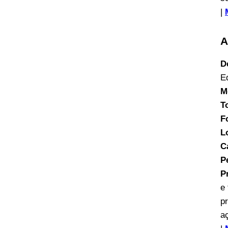
|
A
D
E
M
T
F
L
C
P
P
e
p
a