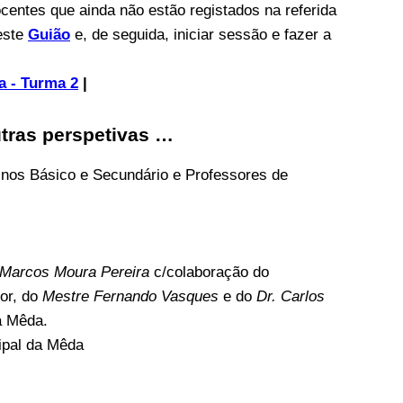
ocentes que ainda não estão registados na referida
este
Guião
e, de seguida, iniciar sessão e fazer a
 - Turma 2
|
outras perspetivas …
inos Básico e Secundário e Professores de
 Marcos Moura Pereira
c/colaboração do
ior, do
Mestre Fernando Vasques
e do
Dr. Carlos
da Mêda.
ipal da Mêda