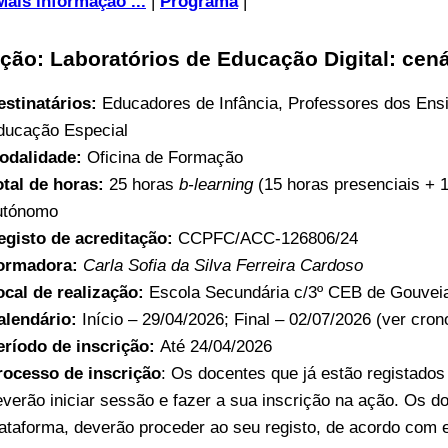
Mais informação ...
|
Programa
|
ção: Laboratórios de Educação Digital: cen
estinatários:
Educadores de Infância, Professores dos Ens
ducação Especial
odalidade:
Oficina de Formação
otal de horas:
25 horas
b-learning
(15 horas presenciais + 
utónomo
egisto de acreditação:
CCPFC/ACC-126806/24
ormadora:
Carla Sofia da Silva Ferreira Cardoso
ocal de realização:
Escola Secundária c/3º CEB de Gouvei
alendário:
Início – 29/04/2026; Final – 02/07/2026 (ver cro
eríodo de inscrição:
Até 24/04/2026
rocesso de inscrição
: Os docentes que já estão registado
everão iniciar sessão e fazer a sua inscrição na ação. Os d
lataforma, deverão proceder ao seu registo, de acordo com 