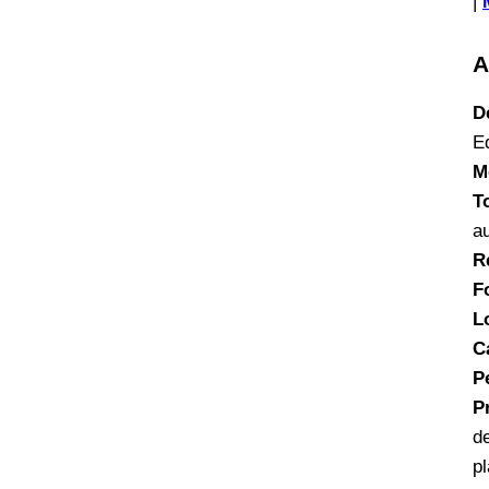
|
A
D
E
M
T
a
R
F
L
C
P
P
d
p