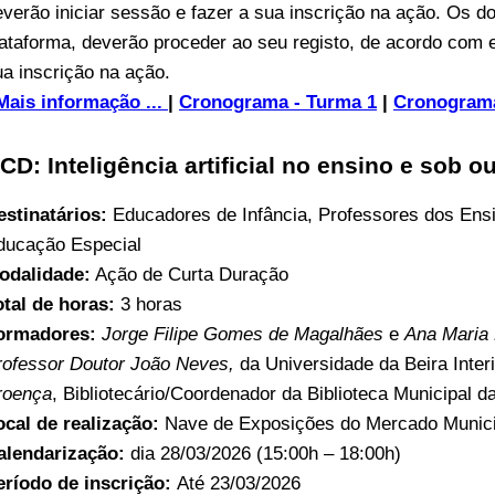
everão iniciar sessão e fazer a sua inscrição na ação. Os d
lataforma, deverão proceder ao seu registo, de acordo com 
ua inscrição na ação.
Mais informação ...
|
Cronograma - Turma 1
|
Cronograma
CD: Inteligência artificial no ensino e sob 
estinatários:
Educadores de Infância, Professores dos Ens
ducação Especial
odalidade:
Ação de Curta Duração
otal de horas:
3 horas
ormadores:
Jorge Filipe Gomes de Magalhães
e
Ana Maria
rofessor Doutor João Neves,
da Universidade da Beira Inter
roença
, Bibliotecário/Coordenador da Biblioteca Municipal 
ocal de realização:
Nave de Exposições do Mercado Munic
alendarização:
dia 28/03/2026 (15:00h – 18:00h)
eríodo de inscrição:
Até 23/03/2026