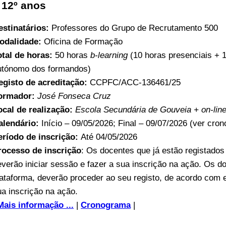
 12º anos
estinatários:
Professores do Grupo de Recrutamento 500
odalidade:
Oficina de Formação
otal de horas:
50 horas
b-learning
(10 horas presenciais + 
utónomo dos formandos)
egisto de acreditação:
CCPFC/ACC-136461/25
ormador:
José Fonseca Cruz
ocal de realização:
Escola Secundária de Gouveia + on-lin
alendário:
Início – 09/05/2026; Final – 09/07/2026 (ver cro
eríodo de inscrição:
Até 04/05/2026
rocesso de inscrição
: Os docentes que já estão registado
everão iniciar sessão e fazer a sua inscrição na ação. Os d
lataforma, deverão proceder ao seu registo, de acordo com 
ua inscrição na ação.
Mais informação ...
|
Cronograma
|