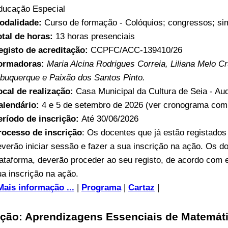
ducação Especial
odalidade:
Curso de formação - Colóquios; congressos; sim
otal de horas:
13 horas presenciais
egisto de acreditação:
CCPFC/ACC-139410/26
ormadoras:
Maria Alcina Rodrigues Correia, Liliana Melo C
lbuquerque e Paixão dos Santos Pinto.
ocal de realização:
Casa Municipal da Cultura de Seia - Aud
alendário:
4 e 5 de setembro de 2026 (ver cronograma comp
eríodo de inscrição:
Até 30/06/2026
rocesso de inscrição
: Os docentes que já estão registado
everão iniciar sessão e fazer a sua inscrição na ação. Os d
lataforma, deverão proceder ao seu registo, de acordo com 
ua inscrição na ação.
Mais informação ...
|
Programa
|
Cartaz
|
ção: Aprendizagens Essenciais de Matemáti