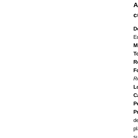
A
c
D
E
M
T
R
F
R
L
C
P
P
d
p
s