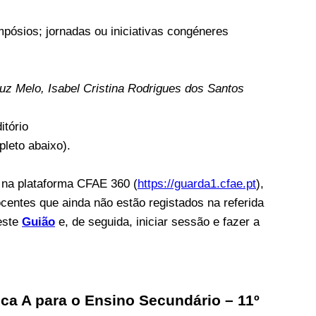
pósios; jornadas ou iniciativas congéneres
ruz Melo, Isabel Cristina Rodrigues dos Santos
itório
leto abaixo).
s na plataforma CFAE 360 (
https://guarda1.cfae.pt
),
ocentes que ainda não estão registados na referida
este
Guião
e, de seguida, iniciar sessão e fazer a
ca A para o Ensino Secundário – 11º