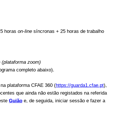
15 horas
on-line
síncronas + 25 horas de trabalho
e (plataforma zoom)
nograma completo abaixo).
s na plataforma CFAE 360 (
https://guarda1.cfae.pt
),
ocentes que ainda não estão registados na referida
este
Guião
e, de seguida, iniciar sessão e fazer a