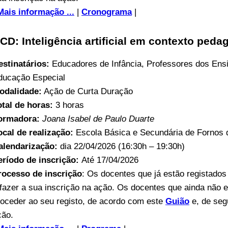
Mais informação ...
|
Cronograma
|
CD: Inteligência artificial em contexto peda
estinatários:
Educadores de Infância, Professores dos Ens
ducação Especial
odalidade:
Ação de Curta Duração
otal de horas:
3 horas
ormadora:
Joana Isabel de Paulo Duarte
ocal de realização:
Escola Básica e Secundária de Fornos d
alendarização:
dia 22/04/2026 (16:30h – 19:30h)
eríodo de inscrição:
Até 17/04/2026
rocesso de inscrição
: Os docentes que já estão registados
 fazer a sua inscrição na ação. Os docentes que ainda não e
roceder ao seu registo, de acordo com este
Guião
e, de segu
ção.