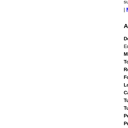
s
|
A
D
E
M
T
R
F
L
C
T
T
P
P