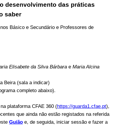
 e o desenvolvimento das práticas
o saber
inos Básico e Secundário e Professores de
ria Elisabete da Silva Bárbara
e
Maria Alcina
 Beira (sala a indicar)
nograma completo abaixo).
s na plataforma CFAE 360 (
https://guarda1.cfae.pt
),
ocentes que ainda não estão registados na referida
este
Guião
e, de seguida, iniciar sessão e fazer a