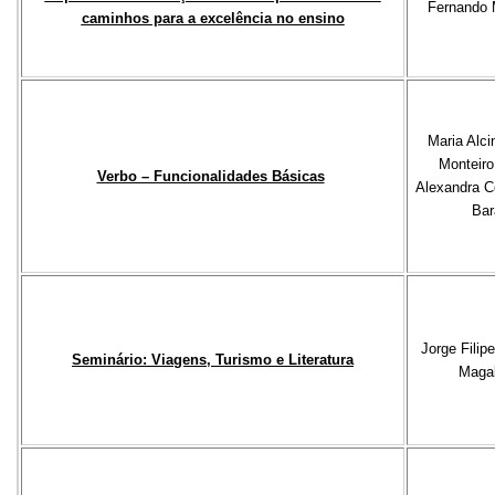
Fernando 
caminhos para a excelência no ensino
Maria Alci
Monteiro
Verbo – Funcionalidades Básicas
Alexandra C
Bar
Jorge Fili
Seminário: Viagens, Turismo e Literatura
Maga