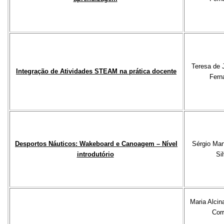
Teresa de 
Integração de Atividades STEAM na prática docente
Fern
Desportos Náuticos: Wakeboard e Canoagem – Nível
Sérgio Ma
introdutório
Si
Maria Alcin
Corr