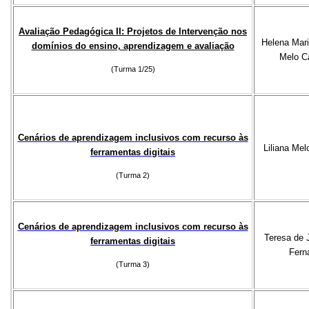
Avaliação Pedagógica II: Projetos de Intervenção nos
Helena Mari
domínios do ensino, aprendizagem e avaliação
Melo C
(Turma 1/25)
Cenários de aprendizagem inclusivos com recurso às
Liliana Mel
ferramentas digitais
(Turma 2)
Cenários de aprendizagem inclusivos com recurso às
Teresa de 
ferramentas digitais
Fern
(Turma 3)