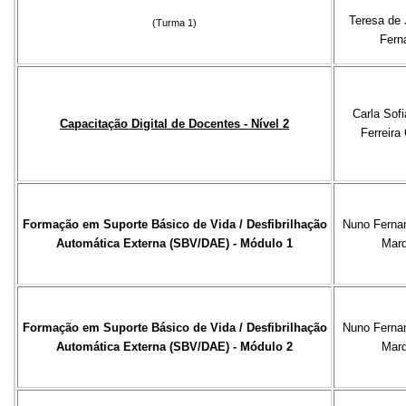
Teresa de 
(Turma 1)
Fern
Carla Sofi
Capacitação Digital de Docentes - Nível 2
Ferreira
Formação em Suporte Básico de Vida / Desfibrilhação
Nuno Fernan
Automática Externa (SBV/DAE) - Módulo 1
Mar
Formação em Suporte Básico de Vida / Desfibrilhação
Nuno Fernan
Automática Externa (SBV/DAE) - Módulo 2
Mar