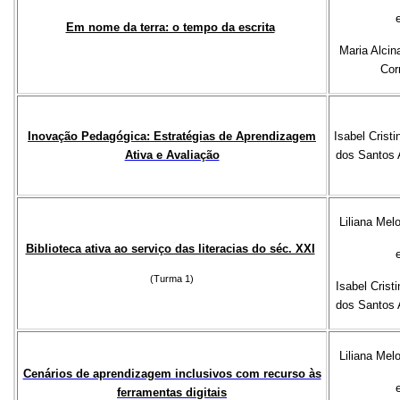
Em nome da terra: o tempo da escrita
Maria Alcin
Cor
Inovação Pedagógica: Estratégias de Aprendizagem
Isabel Crist
Ativa e Avaliação
dos Santos 
Liliana Mel
Biblioteca ativa ao serviço das literacias do séc. XXI
(Turma 1)
Isabel Crist
dos Santos 
Liliana Mel
Cenários de aprendizagem inclusivos com recurso às
ferramentas digitais