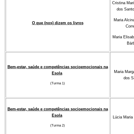
Cristina Mar
dos Santo
Maria Alcin
O que (nos) dizem os livros
Corr
Maria Elisab
Bár
Bem-estar, saúde e competências socioemocionais na
Maria Marg
Esola
dos S
(Turma 1)
Bem-estar, saúde e competências socioemocionais na
Esola
Lúcia Maria
(Turma 2)