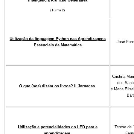
Inteligência Artificial Generativa
(Turma 2)
Utilização da linguagem Python nas Aprendizagens
José Fon
Essenciais da Matemática
Cristina Mar
dos Sant
O que (nos) dizem os livros? II Jornadas
e Maria Elisa
Bár
Utilização e potencialidades do LED para a
Teresa de 
aprendizagem
Fern