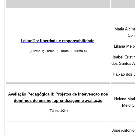
Maria Alcin
Corr
Leitur@s: liberdade e responsabilidade
Liliana Mel
(Turma 1; Turma 2; Turma 3; Turma 4)
Isabel Crist
dos Santos A
Paixão dos 
Avaliação Pedagógica II: Projetos de Intervenção nos
Helena Mari
domínios do ensino, aprendizagem e avaliação
Melo C
(Turma 1/24)
José António