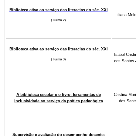
Biblioteca ativa ao serviço das literacias do séc. XXI
Liliana Mel
(Turma 2)
Biblioteca ativa ao serviço das literacias do séc. XXI
Isabel Crist
(Turma 3)
dos Santos 
A biblioteca escolar e o livro: ferramentas de
Cristina Mar
inclusividade ao serviço da prática pedagógica
dos Sant
Supervisão e avaliação do desempenho docente: