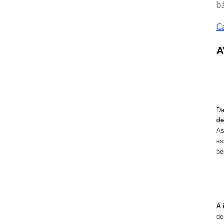
b
C
A
Da
de
As
as
pe
A 
de