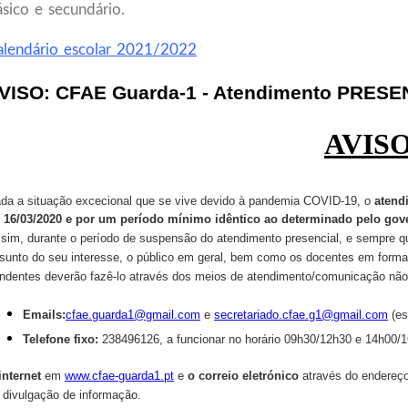
ásico e secundário.
alendário escolar 2021/2022
VISO: CFAE Guarda-1 - Atendimento PRES
AVIS
da a situação excecional que se vive devido à pandemia COVID-19, o
atend
 16/03/2020 e por um período mínimo idêntico ao determinado pelo gover
sim, durante o período de suspensão do atendimento presencial, e sempre qu
sunto do seu interesse, o público em geral, bem como os docentes em form
ndentes deverão fazê-lo através dos meios de atendimento/comunicação não
Emails:
cfae.guarda1@gmail.com
e
secretariado.cfae.g1@gmail.com
(es
Telefone fixo:
238496126, a funcionar no horário 09h30/12h30 e 14h00/
internet
em
www.cfae-guarda1.pt
e
o correio eletrónico
através do endereç
 divulgação de informação.