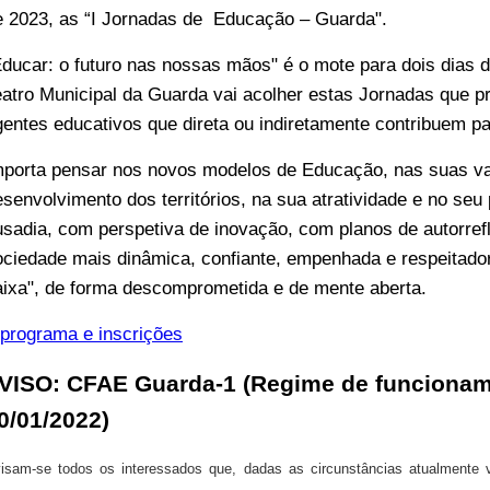
e 2023, as “I Jornadas de Educação – Guarda".
Educar: o futuro nas nossas mãos" é o mote para dois dias de
eatro Municipal da Guarda vai acolher estas Jornadas que 
gentes educativos que direta ou indiretamente contribuem p
mporta pensar nos novos modelos de Educação, nas suas va
esenvolvimento dos territórios, na sua atratividade e no s
usadia, com perspetiva de inovação, com planos de autorref
ociedade mais dinâmica, confiante, empenhada e respeitado
aixa", de forma descomprometida e de mente aberta.
 programa e inscrições
VISO: CFAE Guarda-1 (Regime de funcioname
0/01/2022)
isam-se todos os interessados que, dadas as circunstâncias atualmente