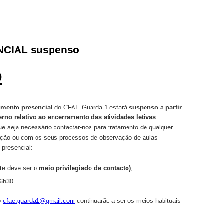
ENCIAL suspenso
O
imento presencial
do CFAE Guarda-1 estará
suspenso a partir
no relativo ao encerramento das atividades letivas
.
e seja necessário contactar-nos para tratamento de qualquer
ação ou com os seus processos de observação de aulas
 presencial:
te deve ser o
meio privilegiado de contacto)
;
16h30.
o
cfae.guarda1@gmail.com
continuarão a ser
os meios habituais