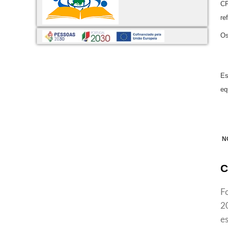
CF
re
Os
Es
eq
N
C
F
2
e