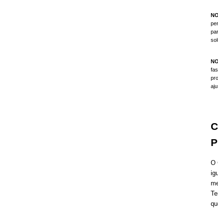
NO
pe
par
so
NO
fas
pr
aj
C
P
O 
ig
me
Te
qu