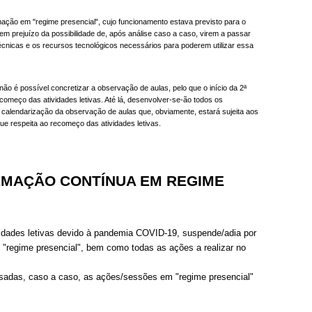
ação em "regime presencial", cujo funcionamento estava previsto para o
m prejuízo da possibilidade de, após análise caso a caso, virem a passar
nicas e os recursos tecnológicos necessários para poderem utilizar essa
não é possível concretizar a observação de aulas, pelo que o início da 2ª
começo das atividades letivas. Até lá, desenvolver-se-ão todos os
 calendarização da observação de aulas que, obviamente, estará sujeita aos
e respeita ao recomeço das atividades letivas.
ORMAÇÃO CONTÍNUA EM REGIME
dades letivas devido à pandemia COVID-19, suspende/adia por
"regime presencial", bem como todas as ações a realizar no
isadas, caso a caso, as ações/sessões em "regime presencial"