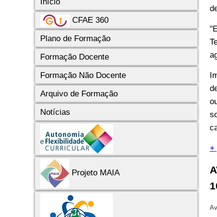
Início
d
CFAE 360
"
Plano de Formação
T
a
Formação Docente
I
Formação Não Docente
d
Arquivo de Formação
o
Notícias
s
c
+
A
Projeto MAIA
1
Av