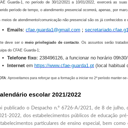
AE Guarda-1, no período de 30/12/2021 a 10/01/2022, exercerá as suas
ferido período de tempo, o atendimento presencial ocorrerá, apenas, por marc
 meios de atendimento/comunicação não presencial são os já conhecidos e 
Emails:
cfae.guarda1@gmail.com
;
secretariado.cfae.
te deve ser o
meio privilegiado de contacto
. Os assuntos serão tratado
uipa do CFAE Guarda-1;
Telefone fixo:
238496126, a funcionar no horário 09h30
Internet
em
https://www.cfae-guarda1.pt
(local habitual
OTA
: Aproveitamos para reforçar que a formação a iniciar no 2º período manter-se
alendário escolar 2021/2022
oi publicado o Despacho n.º 6726-A/2021, de 8 de julho, q
021-2022, dos estabelecimentos públicos de educação pré-e
stabelecimentos particulares de ensino especial, bem como