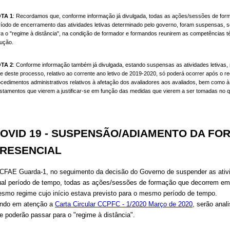
TA 1
: Recordamos que, conforme informação já divulgada, todas as ações/sessões de form
ríodo de encerramento das atividades letivas determinado pelo governo, foram suspensas, se
a o "regime à distância", na condição de
formador e formandos reunirem as competências téc
lução
.
TA 2
: Conforme informação também já divulgada,
estando suspensas as atividades letivas, 
e deste processo, relativo ao corrente ano letivo de 2019-2020, só poderá ocorrer após o re
ocedimentos administrativos relativos à afetação dos avaliadores aos avaliados, bem como à
ustamentos que vierem a justificar-se em função das medidas que vierem a ser tomadas no qu
OVID 19 - SUSPENSÃO/ADIAMENTO DA F
RESENCIAL
CFAE Guarda-1, no seguimento da decisão do Governo de suspender as ativi
ual período de tempo, todas as ações/sessões de formação que decorrem em 
smo regime cujo início estava previsto para o mesmo período de tempo.
ndo em atenção a
Carta Circular CCPFC - 1/2020 Março de 2020
, serão anal
e poderão passar para o "regime à distância".