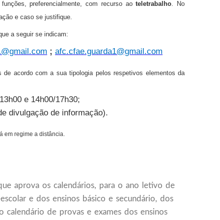
 funções, preferencialmente, com recurso ao
teletrabalho
. No
ação e caso se justifique.
que a seguir se indicam:
g1@gmail.com
;
afc.cfae.guarda1@gmail.com
s de acordo com a sua tipologia pelos respetivos elementos da
/13h00 e 14h00/17h30;
 de divulgação de informação).
-á em regime a distância.
ue aprova os calendários, para o ano letivo de
scolar e dos ensinos básico e secundário, dos
 o calendário de provas e exames dos ensinos