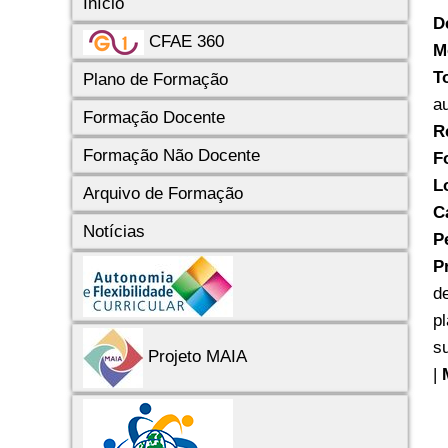
Início
D
CFAE 360
M
T
Plano de Formação
a
Formação Docente
R
Formação Não Docente
F
L
Arquivo de Formação
C
Notícias
P
P
d
p
s
Projeto MAIA
|