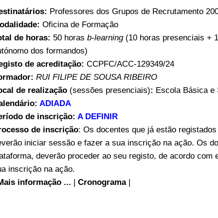
estinatários:
Professores dos Grupos de Recrutamento 200
odalidade:
Oficina de Formação
otal de horas:
50 horas
b-learning
(10 horas presenciais + 
utónomo dos formandos)
egisto de acreditação:
CCPFC/ACC-129349/24
ormador:
RUI FILIPE DE SOUSA RIBEIRO
ocal de realização
(sessões presenciais)
:
Escola Básica e 
alendário:
ADIADA
eríodo de inscrição:
A DEFINIR
rocesso de inscrição
: Os docentes que já estão registado
everão iniciar sessão e fazer a sua inscrição na ação. Os d
lataforma, deverão proceder ao seu registo, de acordo com 
ua inscrição na ação.
Mais informação ...
|
Cronograma
|