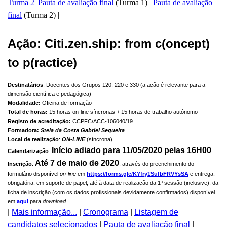
Turma 2
|
Pauta de avaliação final
(Turma 1) |
Pauta de avaliação
final
(Turma 2) |
Ação: Citi.zen.ship: from c(oncept)
to p(ractice)
Destinatários
: Docentes dos Grupos 120, 220 e 330 (a ação é relevante para a
dimensão científica e pedagógica)
Modalidade:
Oficina de formação
Total de horas:
15 horas on-line síncronas + 15 horas de trabalho autónomo
Registo de acreditação:
CCPFC/ACC-
106040/19
Formadora:
Stela da Costa Gabriel Sequeira
Local de realização
:
ON-LINE
(síncrona)
Início adiado para 11/05/2020 pelas 16H00
Calendarização
:
.
Até 7 de maio de 2020
Inscrição
:
, através do preenchimento do
formulário disponível
on-line
em
https://forms.gle/KYfry1SufbFRVYsSA
e entrega,
obrigatória, em suporte de papel, até à data de realização da 1ª sessão (inclusive), da
ficha de inscrição (com os dados profissionais devidamente confirmados) disponível
em
aqui
para
download
.
|
Mais informação...
|
Cronograma
|
Listagem de
candidatos selecionados
|
Pauta de avaliação final
|