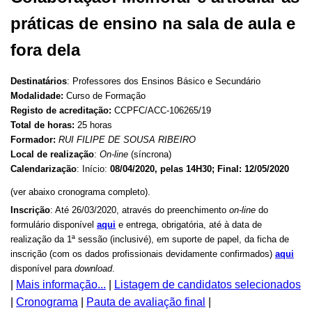
práticas de ensino na sala de aula e
fora dela
Destinatários
: Professores dos Ensinos Básico e Secundário
Modalidade:
Curso de Formação
Registo de acreditação:
CCPFC/ACC-106265/19
Total de horas:
25 horas
Formador:
RUI FILIPE DE SOUSA RIBEIRO
Local de realização
:
On-line
(síncrona)
Calendarização
: Início:
08/04/2020, pelas 14H30; Final: 12/05/2020
(ver abaixo cronograma completo).
Inscrição
: Até 26/03/2020, através do preenchimento
on-line
do
formulário disponível
aqui
e entrega, obrigatória, até à data de
realização da 1ª sessão (inclusivé), em suporte de papel, da ficha de
inscrição (com os dados profissionais devidamente confirmados)
aqui
disponível para
download
.
|
Mais informação...
|
Listagem de candidatos selecionados
|
Cronograma
|
Pauta de avaliação final
|