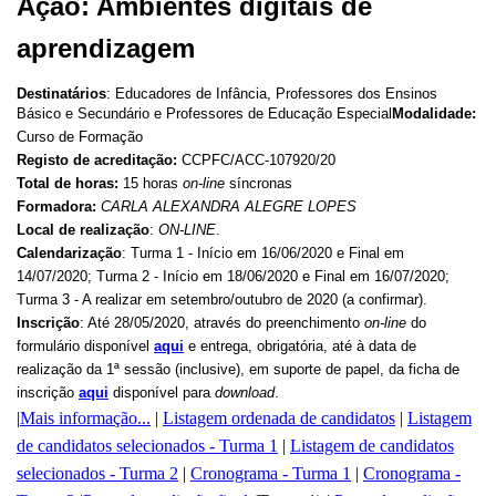
Ação: Ambientes digitais de
aprendizagem
Destinatários
:
Educadores de Infância, Professores dos Ensinos
Básico e Secundário e Professores de Educação Especial
Modalidade:
Curso de Formação
Registo de acreditação:
CCPFC/ACC-
107920/20
Total de horas:
15 horas
on-line
síncronas
Formadora:
CARLA ALEXANDRA ALEGRE LOPES
Local de realização
:
ON-LINE
.
Calendarização
: Turma 1 - Início em 16/06/2020 e Final em
14/07/2020; Turma 2 - Início em 18/06/2020 e Final em 16/07/2020;
Turma 3 - A realizar em setembro/outubro de 2020 (a confirmar).
Inscrição
: Até 28/05/2020, através do preenchimento
on-line
do
formulário disponível
aqui
e entrega, obrigatória, até à data de
realização da 1ª sessão (inclusive), em suporte de papel, da ficha de
inscrição
aqui
disponível para
download
.
|
Mais informação...
|
Listagem ordenada de candidatos
|
Listagem
de candidatos selecionados - Turma 1
|
Listagem de candidatos
selecionados - Turma 2
|
Cronograma - Turma 1
|
Cronograma -