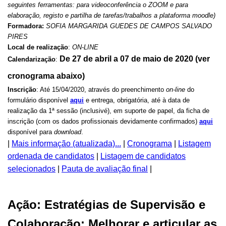
seguintes ferramentas: para videoconferência o ZOOM e para
elaboração, registo e partilha de tarefas/trabalhos a plataforma moodle)
Formadora:
SOFIA MARGARIDA GUEDES DE CAMPOS SALVADO
PIRES
Local de realização
:
ON-LINE
De 27 de abril a 07 de maio de 2020 (ver
Calendarização
:
cronograma abaixo)
Inscrição
: Até 15/04/2020, através do preenchimento
on-line
do
formulário disponível
aqui
e entrega, obrigatória, até à data de
realização da 1ª sessão (inclusivé), em suporte de papel, da ficha de
inscrição (com os dados profissionais devidamente confirmados)
aqui
disponível para
download
.
|
Mais informação (atualizada)...
|
Cronograma
|
Listagem
ordenada de candidatos
|
Listagem de candidatos
selecionados
|
Pauta de avaliação final
|
Ação: Estratégias de Supervisão e
Colaboração: Melhorar e articular as