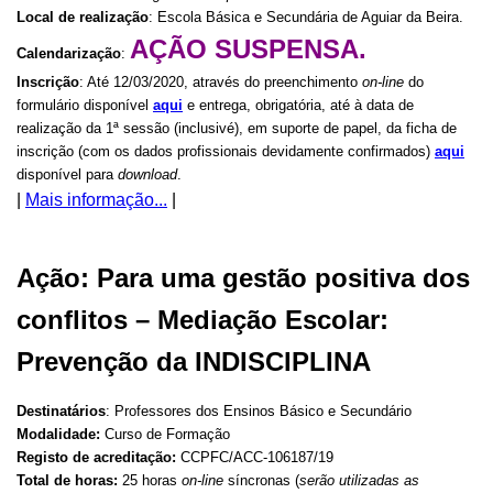
Local de realização
: Escola Básica e Secundária de Aguiar da Beira
.
AÇÃO SUSPENSA.
Calendarização
:
Inscrição
: Até 12/03/2020, através do preenchimento
on-line
do
formulário disponível
aqui
e entrega, obrigatória, até à data de
realização da 1ª sessão (inclusivé), em suporte de papel, da ficha de
inscrição (com os dados profissionais devidamente confirmados)
aqui
disponível para
download
.
|
Mais informação...
|
Ação: Para uma gestão positiva dos
conflitos – Mediação Escolar:
Prevenção da INDISCIPLINA
Destinatários
: Professores dos Ensinos Básico e Secundário
Modalidade:
Curso de Formação
Registo de acreditação:
CCPFC/ACC-106187/19
Total de horas:
25 horas
on-line
síncronas (
serão utilizadas as