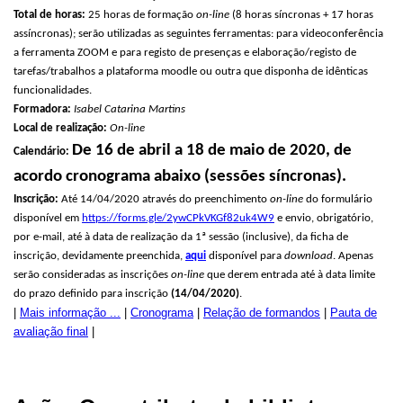
Total de horas:
25 horas de formação
on-line
(8 horas síncronas + 17 horas
assíncronas); serão utilizadas as seguintes ferramentas: para videoconferência
a ferramenta ZOOM e para registo de presenças e elaboração/registo de
tarefas/trabalhos a plataforma moodle ou outra que disponha de idênticas
funcionalidades.
Formadora:
Isabel Catarina Martins
Local de realização:
On-line
De 16 de
abril a 18 de maio de
2020, de
Calendário:
acordo cronograma abaixo (sessões síncronas).
Inscrição:
Até 14/04/2020 através do preenchimento
on-line
do formulário
disponível em
https://forms.gle/2ywCPkVKGf82uk4W9
e envio, obrigatório,
por e-mail, até à data de realização da 1ª sessão (inclusive), da ficha de
inscrição, devidamente preenchida,
aqui
disponível para
download
. Apenas
serão consideradas as inscrições
on-line
que derem entrada até à data limite
do prazo definido para inscrição
(14
/04/2020)
.
|
Mais informação ...
|
Cronograma
|
Relação de formandos
|
Pauta de
avaliação final
|