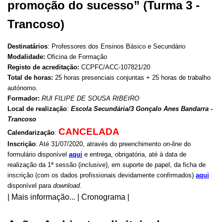
promoção do sucesso” (Turma 3 -
Trancoso)
Destinatários
: Professores dos Ensinos Básico e Secundário
Modalidade:
Oficina de Formação
Registo de acreditação:
CCPFC/ACC-
107821/20
Total de horas:
25 horas presenciais conjuntas + 25 horas de trabalho
autónomo
.
Formador:
RUI FILIPE DE SOUSA RIBEIRO
Local de realização
:
Escola Secundária/3 Gonçalo Anes Bandarra -
Trancoso
CANCELADA
Calendarização
:
Inscrição
: Até 31/07/2020, através do preenchimento
on-line
do
formulário disponível
aqui
e entrega, obrigatória, até à data de
realização da 1ª sessão (inclusive), em suporte de papel, da ficha de
inscrição (com os dados profissionais devidamente confirmados)
aqui
disponível para
download
.
| Mais informação... | Cronograma |