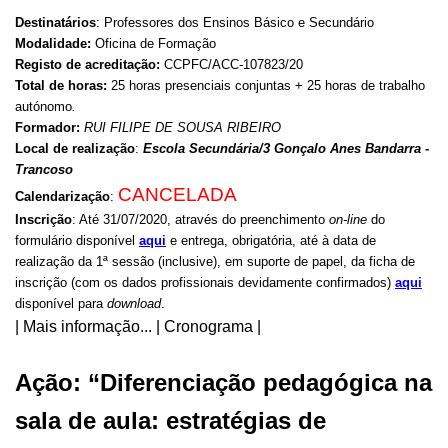
Destinatários
: Professores dos Ensinos Básico e Secundário
Modalidade:
Oficina de Formação
Registo de acreditação:
CCPFC/ACC-107823/20
Total de horas:
25 horas presenciais conjuntas + 25 horas de trabalho
autónomo
.
Formador:
RUI FILIPE DE SOUSA RIBEIRO
Local de realização
:
Escola Secundária/3 Gonçalo Anes Bandarra -
Trancoso
CANCELADA
Calendarização
:
Inscrição
: Até 31/07/2020, através do preenchimento
on-line
do
formulário disponível
aqui
e entrega, obrigatória, até à data de
realização da 1ª sessão (inclusive), em suporte de papel, da ficha de
inscrição (com os dados profissionais devidamente confirmados)
aqui
disponível para
download
.
| Mais informação... | Cronograma |
Ação: “Diferenciação pedagógica na
sala de aula: estratégias de