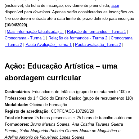
(inclusive), da ficha de inscrição, devidamente preenchida,
aqui
disponível para
download
. Apenas serão consideradas as inscrições
on-
line
que derem entrada até à data limite do prazo definido para inscrição
(
10/04/2020)
.
|
Mais informação (atualizada) ...
|
Relação de formandos - Turma 1
|
Cronograma - Turma 1
|
Relação de formandos - Turma 2
|
Cronograma
- Turma 2
|
Pauta Avaliação_Turma 1
|
Pauta avaliação_Turma 2
|
Ação: Educação Artística – uma
abordagem curricular
Destinatários
:
Educadores de Infância (grupo de recrutamento 100) e
Professores do 1.º Ciclo do Ensino Básico (grupo de recrutamento 110)
Modalidade:
Oficina de Formação
Registo de acreditação:
CCPFC/ACC-107298/20
Total de horas:
25 horas presenciais + 25 horas de trabalho autónomo
Formadores:
Bruno Martins Soares, Ana Cristina Tavares Guerra
Pereira
,
Sofia Margarida Pinheiro Gomes Moura de Magalhães e
Adelino António de Figueiredo Lopes Soares