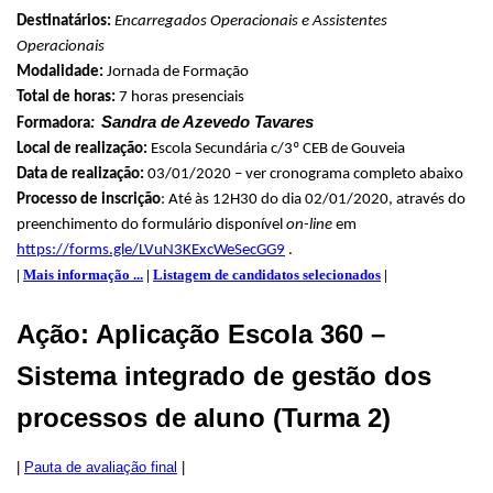
Destinatários:
Encarregados Operacionais e Assistentes
Operacionais
Modalidade:
Jornada de Formação
Total de horas:
7 horas presenciais
Sandra de Azevedo Tavares
Formadora
:
Local de realização:
Escola Secundária c/3º CEB de Gouveia
Data de realização:
03/01/2020 – ver cronograma completo abaixo
Processo de inscrição
: Até às 12H30 do dia 02/01/2020, através do
preenchimento do formulário disponível
on-line
em
https://forms.gle/LVuN3KExcWeSecGG9
.
|
Mais informação ...
|
Listagem de candidatos selecionados
|
Ação: Aplicação Escola 360 –
Sistema integrado de gestão dos
processos de aluno (Turma 2)
|
Pauta de avaliação final
|