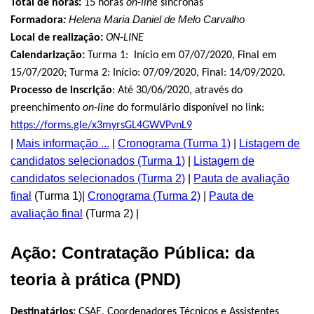
Total de horas:
15 horas
on-line
síncronas
Helena Maria Daniel de Melo Carvalho
Formadora
:
Local de realização:
ON-LINE
Calendarização:
Turma 1: Início em 07/07/2020, Final em
15/07/2020; Turma 2: Início: 07/09/2020, Final: 14/09/2020.
Processo de inscrição
:
Até 30/06/2020, através do
preenchimento
on-line
do formulário disponível no link:
https://forms.gle/x3myrsGL4GWVPvnL9
|
Mais informação ...
|
Cronograma (Turma 1)
|
Listagem de
candidatos selecionados (Turma 1)
|
Listagem de
candidatos selecionados (Turma 2)
|
Pauta de avaliação
final
(Turma 1)|
Cronograma (Turma 2)
|
Pauta de
avaliação final
(Turma 2) |
Ação: Contratação Pública: da
teoria à prática (PND)
Destinatários:
CSAE, Coordenadores Técnicos e Assistentes