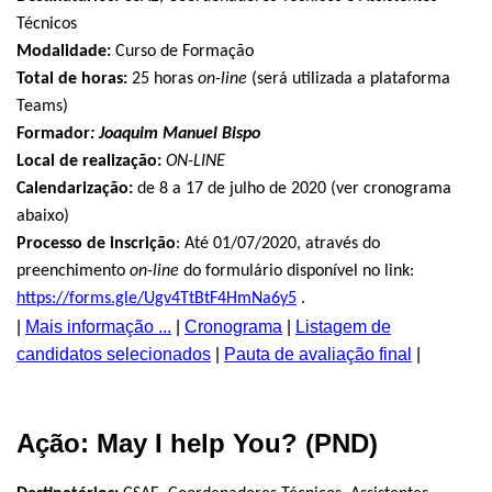
Técnicos
Modalidade:
Curso de Formação
Total de horas:
25 horas
on-line
(será utilizada a plataforma
Teams)
Formador
:
Joaquim Manuel Bispo
Local de realização:
ON-LINE
Calendarização:
de 8 a 17 de julho de 2020 (ver cronograma
abaixo)
Processo de inscrição
:
Até 01/07/2020, através do
preenchimento
on-line
do formulário disponível no link:
https://forms.gle/Ugv4TtBtF4HmNa6y5
.
|
Mais informação ...
|
Cronograma
|
Listagem de
candidatos selecionados
|
Pauta de avaliação final
|
Ação: May I help You? (PND)