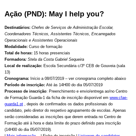
Ação (PND): May I help you?
Destinatários:
Chefes de Serviços de Administração Escolar,
Coordenadores Técnicos, Assistentes Técnicos, Encarregados
Operacionais e Assistentes Operacionais
Modalidade:
Curso de formação
Total de horas:
15 horas presenciais
Formadora
:
Stela da Costa Gabriel Sequeira
Local de realização:
Escola Secundária c/3º CEB de Gouveia (sala
13)
Cronograma:
Início a 08/07/2019 – ver cronograma completo abaixo
Período de inscrição:
Até às 14H00 do dia 05/07/2019
Processo de inscrição
: Preenchimento e envio/entrega ao/no Centro
de Formação Guarda-1 da ficha de inscrição disponível em
www.cfae-
guarda1.pt
, depois de confirmados os dados profissionais do
candidato, pelo diretor do respetivo agrupamento de escolas. Apenas
serão consideradas as inscrições que derem entrada no Centro de
Formação até à hora e data limite do prazo definido para inscrição
(14H00 do dia 05/07/2019).
|
Mais informação..
. | Ficha de inscrição |
Listagem de candidatos