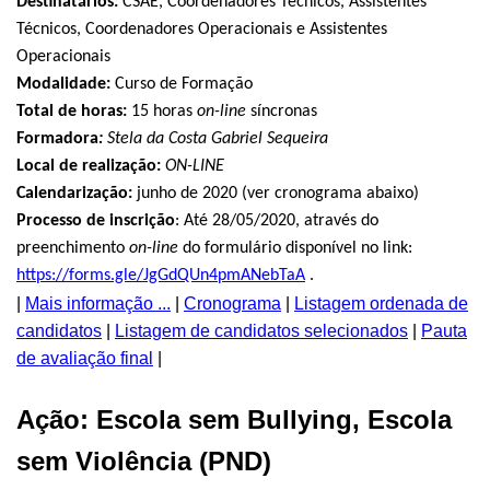
Destinatários:
CSAE, Coordenadores Técnicos, Assistentes
Técnicos, Coordenadores Operacionais e Assistentes
Operacionais
Modalidade:
Curso de Formação
Total de horas:
15 horas
on-line
síncronas
Formadora
:
Stela da Costa Gabriel Sequeira
Local de realização:
ON-LINE
Calendarização:
junho de 2020 (ver cronograma abaixo)
Processo de inscrição
:
Até 28/05/2020, através do
preenchimento
on-line
do formulário disponível no link:
https://forms.gle/JgGdQUn4pmANebTaA
.
|
Mais informação ...
|
Cronograma
|
Listagem ordenada de
candidatos
|
Listagem de candidatos selecionados
|
Pauta
de avaliação final
|
Ação: Escola sem Bullying, Escola
sem Violência (PND)