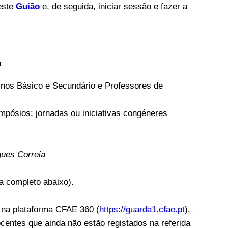
este
Guião
e, de seguida, iniciar sessão e fazer a
o
inos Básico e Secundário e Professores de
pósios; jornadas ou iniciativas congéneres
gues Correia
a completo abaixo).
s na plataforma CFAE 360 (
https://guarda1.cfae.pt
),
ocentes que ainda não estão registados na referida