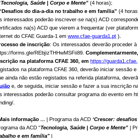
“
Tecnologia, Saúde | Corpo e Mente”
(4 horas);
 “Desafios do dia-a-dia no trabalho e em família”
(4 horas
s interessados poderão inscrever-se na(s) ACD corresponde
ertificados na(s) ACD que vierem a frequentar (ver plataf
nternet do CFAE Guarda-1 em
www.cfae-guarda1.pt
).
rocesso de inscrição
: Os interessados deverão proceder à
ttps://forms.gle/REbjizTHHwMSFii89.
Complementarmente, 
nscrição na plataforma CFAE 360, em
https://guarda1.cfae.
egistados na plataforma CFAE 360, deverão iniciar sessão e
ue ainda não estão registados na referida plataforma, dever
uião
e, de seguida, iniciar sessão e fazer a sua inscrição n
s interessados poderão consultar programa do evento em htt
nding/.
Mais informação ...
| Programa da ACD
‘Crescer: desafios
rograma da ACD “
Tecnologia, Saúde | Corpo e Mente”
| P
rabalho e em família"
|