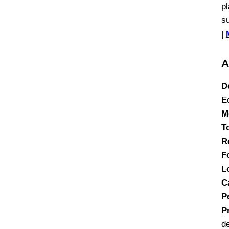
p
s
|
A
D
E
M
T
R
F
L
C
P
P
d