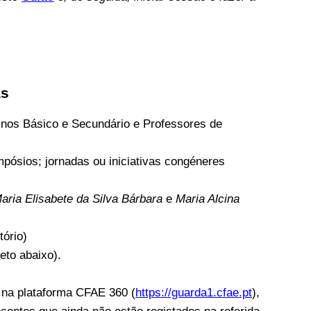
as
inos Básico e Secundário e Professores de
pósios; jornadas ou iniciativas congéneres
aria Elisabete da Silva Bárbara
e
Maria Alcina
tório)
eto abaixo).
s na plataforma CFAE 360 (
https://guarda1.cfae.pt
),