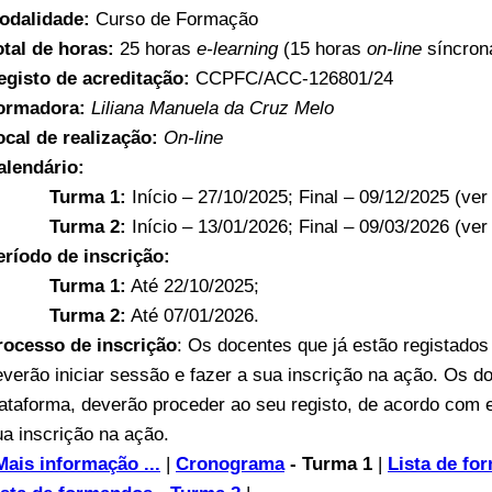
odalidade:
Curso de Formação
otal de horas:
25 horas
e-learning
(15 horas
on-line
síncron
egisto de acreditação:
CCPFC/ACC-126801/24
ormadora:
Liliana Manuela da Cruz Melo
ocal de realização:
On-line
alendário:
Turma 1:
Início – 27/10/2025; Final – 09/12/2025 (ve
Turma 2:
Início – 13/01/2026; Final – 09/03/2026 (ve
eríodo de inscrição:
Turma 1:
Até 22/10/2025;
Turma 2:
Até 07/01/2026.
rocesso de inscrição
: Os docentes que já estão registado
everão iniciar sessão e fazer a sua inscrição na ação. Os d
lataforma, deverão proceder ao seu registo, de acordo com 
ua inscrição na ação.
Mais informação ...
|
Cronograma
- Turma 1
|
Lista de fo