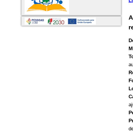
L
A
r
D
M
T
a
R
F
L
C
a
P
P
d