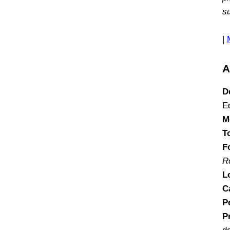
s
|
A
D
E
M
T
F
R
L
C
P
P