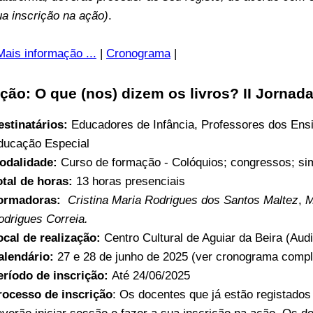
ua inscrição na ação)
.
Mais informação ...
|
Cronograma
|
ção: O que (nos) dizem os livros? II Jornad
estinatários:
Educadores de Infância, Professores dos Ens
ducação Especial
odalidade:
Curso de formação - Colóquios; congressos; sim
otal de horas:
13 horas presenciais
ormadoras:
Cristina Maria Rodrigues dos Santos Maltez
,
M
odrigues Correia.
ocal de realização:
Centro Cultural de Aguiar da Beira (Audi
alendário:
27 e 28 de junho de 2025 (ver cronograma compl
eríodo de inscrição:
Até 24/06/2025
rocesso de inscrição
: Os docentes que já estão registado