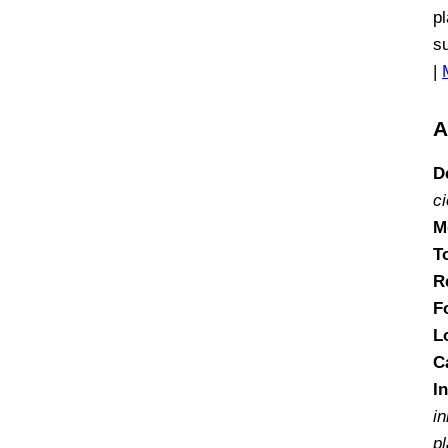
p
s
|
A
D
ci
M
T
R
F
L
C
I
i
p