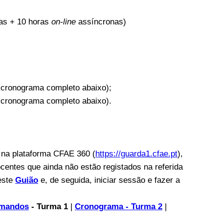
as + 10 horas
on-line
assíncronas)
r cronograma completo abaixo);
r cronograma completo abaixo).
s na plataforma CFAE 360 (
https://guarda1.cfae.pt
),
ocentes que ainda não estão registados na referida
este
Guião
e, de seguida, iniciar sessão e fazer a
rmandos
- Turma 1
|
Cronograma - Turma 2
|