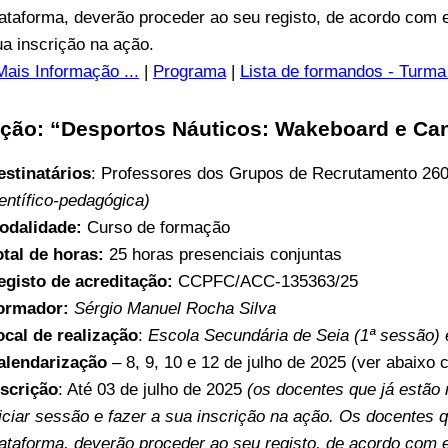
lataforma, deverão proceder ao seu registo, de acordo com 
ua inscrição na ação.
Mais Informação ...
|
Programa
|
Lista de formandos - Turma
ção: “Desportos Náuticos: Wakeboard e Can
estinatários
: Professores dos Grupos de Recrutamento 26
entífico-pedagógica)
odalidade:
Curso de formação
otal de horas:
25 horas presenciais conjuntas
egisto de acreditação:
CCPFC/ACC-135363/25
ormador:
Sérgio Manuel Rocha Silva
ocal de realização
:
Escola Secundária de Seia (1ª sessão) 
alendarização
– 8, 9, 10 e 12 de julho de 2025 (ver abaixo
nscrição
: Até 03 de julho de 2025
(os docentes que já estão
niciar sessão e fazer a sua inscrição na ação. Os docentes q
lataforma, deverão proceder ao seu registo, de acordo com 