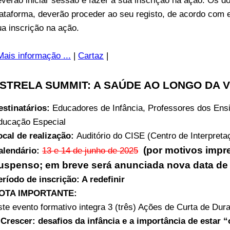
everão iniciar sessão e fazer a sua inscrição na ação. Os d
lataforma, deverão proceder ao seu registo, de acordo com 
ua inscrição na ação.
Mais informação ...
|
Cartaz
|
STRELA SUMMIT: A SAÚDE AO LONGO DA V
estinatários:
Educadores de Infância, Professores dos Ens
ducação Especial
ocal de realização:
Auditório do CISE (Centro de Interpreta
(por motivos impre
alendário:
13 e 14 de junho de 2025
uspenso; em breve será anunciada nova data de 
eríodo de inscrição: A redefinir
OTA IMPORTANTE:
ste evento formativo integra 3 (três) Ações de Curta de Du
 ‘Crescer: desafios da infância e a importância de estar “