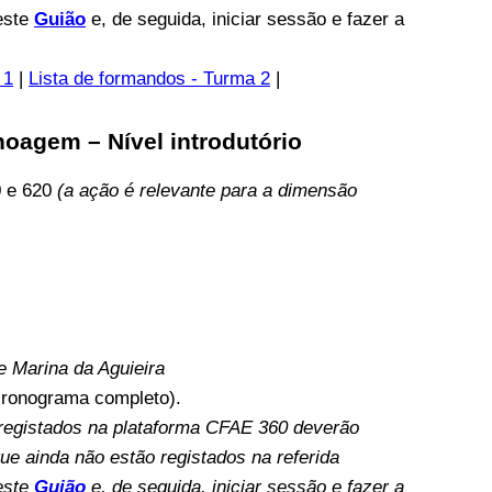
este
Guião
e, de seguida, iniciar sessão e fazer a
 1
|
Lista de formandos - Turma 2
|
oagem – Nível introdutório
0 e 620
(a ação é relevante para a dimensão
e Marina da Aguieira
 cronograma completo).
 registados na plataforma CFAE 360 deverão
ue ainda não estão registados na referida
este
Guião
e, de seguida, iniciar sessão e fazer a