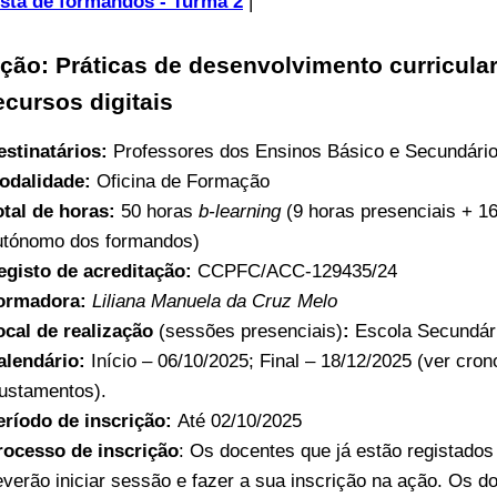
ista de formandos - Turma 2
|
ção: Práticas de desenvolvimento curricular
ecursos digitais
estinatários:
Professores dos Ensinos Básico e Secundári
odalidade:
Oficina de Formação
otal de horas:
50 horas
b-learning
(9 horas presenciais + 1
utónomo dos formandos)
egisto de acreditação:
CCPFC/ACC-129435/24
ormadora:
Liliana Manuela da Cruz Melo
ocal de realização
(sessões presenciais)
:
Escola Secundári
alendário:
Início – 06/10/2025; Final – 18/12/2025 (ver cr
justamentos).
eríodo de inscrição:
Até 02/10/2025
rocesso de inscrição
: Os docentes que já estão registado
everão iniciar sessão e fazer a sua inscrição na ação. Os d