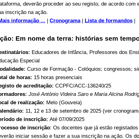
lataforma, deverão proceder ao seu registo, de acordo com 
ua inscrição na ação.
Mais informação ...
|
Cronograma
|
Lista de formandos
|
ção: Em nome da terra: histórias sem temp
estinatários:
Educadores de Infância, Professores dos Ens
ducação Especial
odalidade:
Curso de Formação - Colóquios; congressos; sim
otal de horas:
15 horas presenciais
egisto de acreditação:
CCPFC/ACC-136240/25
ormadores:
José António Videira Saro
e
Maria Alcina Rodri
ocal de realização:
Melo (Gouveia)
alendário:
11, 12 e 13 de setembro de 2025 (ver cronogram
eríodo de inscrição:
Até 07/09/2025
rocesso de inscrição
: Os docentes que já estão registado
everão iniciar sessão e fazer a sua inscrição na ação. Os d