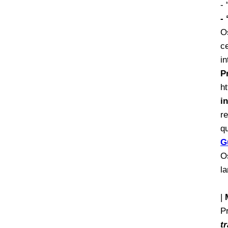
- 
-
O
c
i
P
h
i
r
q
G
O
la
|
P
t