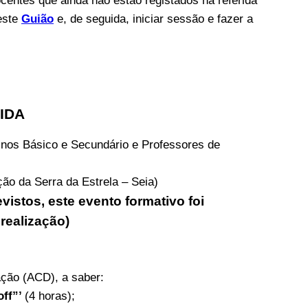
ocentes que ainda não estão registados na referida
este
Guião
e, de seguida, iniciar sessão e fazer a
IDA
inos Básico e Secundário e Professores de
ção da Serra da Estrela – Seia)
vistos, este evento formativo foi
realização)
ração (ACD), a saber:
off”’
(4 horas);