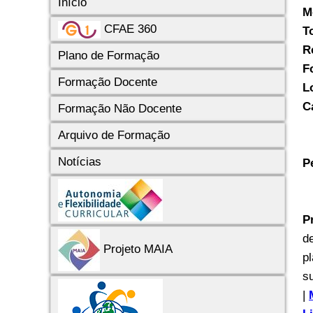
Início
M
CFAE 360
T
R
Plano de Formação
F
Formação Docente
L
C
Formação Não Docente
Arquivo de Formação
Notícias
P
P
d
Projeto MAIA
p
s
|